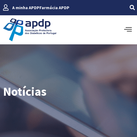
A minha APDP
Farmácia APDP
Notícias