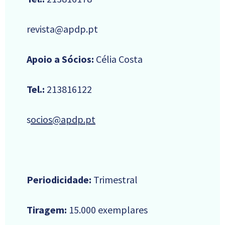
revista@apdp.pt
Apoio a Sócios:
Célia Costa
Tel.:
213816122
s
ocios@apdp.pt
Periodicidade:
Trimestral
Tiragem:
15.000 exemplares