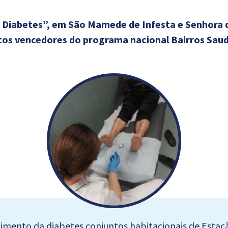
m Diabetes”, em São Mamede de Infesta e Senhora d
tos vencedores do programa nacional Bairros Saud
cimento da diabetes conjuntos habitacionais de Estaç