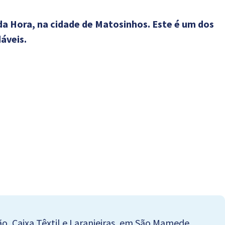
a Hora, na cidade de Matosinhos. Este é um dos
áveis.
ão, Caixa Têxtil e Laranjeiras, em São Mamede