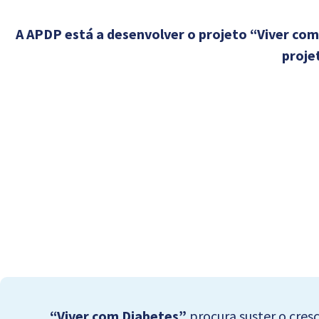
A APDP está a desenvolver o projeto “Viver co
proje
“Viver com Diabetes”
procura suster o cres