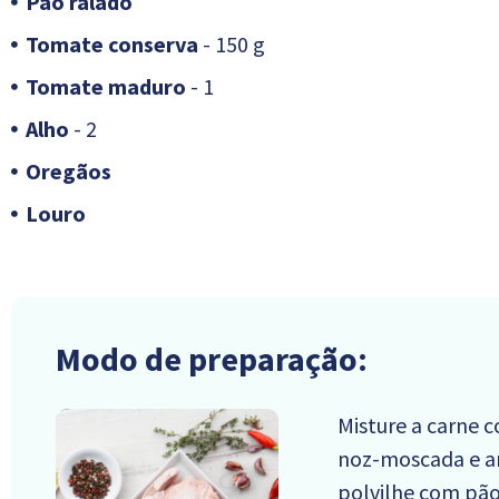
Pão ralado
Tomate conserva
- 150 g
Tomate maduro
- 1
Alho
- 2
Oregãos
Louro
Modo de preparação:
Misture a carne c
noz-moscada e am
polvilhe com pão