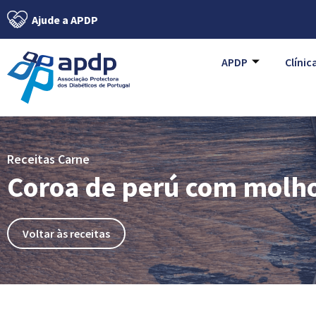
Ajude a APDP
APDP
Clínic
Receitas Carne
Coroa de perú com molh
Voltar às receitas