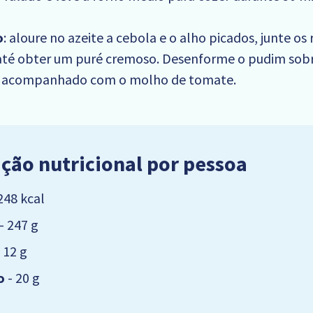
o
: aloure no azeite a cebola e o alho picados, junte os
 até obter um puré cremoso. Desenforme o pudim sob
rva acompanhado com o molho de tomate.
ção nutricional por pessoa
248 kcal
- 247 g
 12 g
o
- 20 g